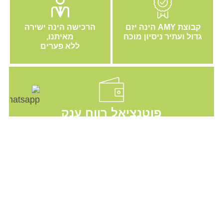
קבוצת AMY הינה יזם
הרכישה הינה ישירה
גדול ועתיר ניסיון מוכח
מאיתנו,
ללא פערים
פוטנציאל רווח ענק
למשקיעים עכשיו!
X
עמיחי
מיקום מנצח
הפרוייקט מהיוקרתיים
מחובר/ת
כולל נגישות גבוהה
בלימסול