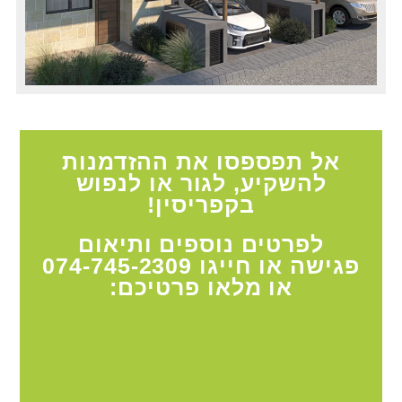
אל תפספסו את ההזדמנות
להשקיע, לגור או לנפוש
בקפריסין!
לפרטים נוספים ותיאום
פגישה או חייגו
074-745-2309
או מלאו פרטיכם: