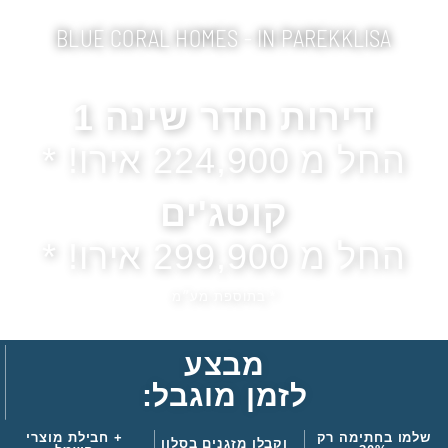
BLUE CORAL HOMES - IN PAREKKLISA
הזדמנות נדירה בלימסול, קפריסין!
דירות חדר שינה 1
החל מ 224,900 אירו! *
קוטג'ים
החל מ 299,900 אירו! *
* בתוספת מע״מ
מבצע
לזמן מוגבל:
שלמו בחתימה רק
+ חבילת מוצרי
וקבלו מזגנים בסלון