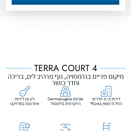
שתי הזדמנויות יוצאות דופן
דירות וקוטג'ים במתחמים יוקרתיים, עם מפרט פרימיום
ובריכה.
השקעה בטוחה במיקום מנצח!
TERRA COURT 4
מיקום פריים בגרמסויה, נוף מרהיב לים, בריכה
וחדר כושר
דירות 2–3 חדרים
שכונת Germasogeia
רק 10 דירות
החל מ־€242,900*
היוקרתית בלימסול
אחרונות בפרויקט