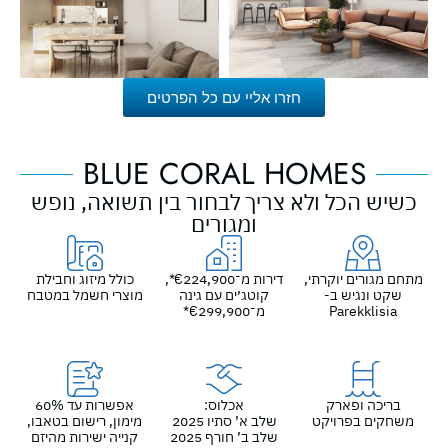
חזרו אליי עם כל הפרטים
BLUE CORAL HOMES
כשיש הכל ולא צריך לבחור בין תשואה, נופש
ומגורים
מתחם מגורים יוקרתי,
דירות מ־€224,900*,
כולל מיזוג וחבילת
שקט ונגיש ב-
קוטג׳ים עם גינה
מוצרי חשמל במטבח
Parekklisia
מ־€299,900*
בריכה ופארק
אכלוס:
אפשרות עד 60%
משחקים בפרויקט
שלב א’ סתיו 2025
מימון, רישום בטאבו,
שלב ב’ חורף 2025
קנייה ישירות מהיזם