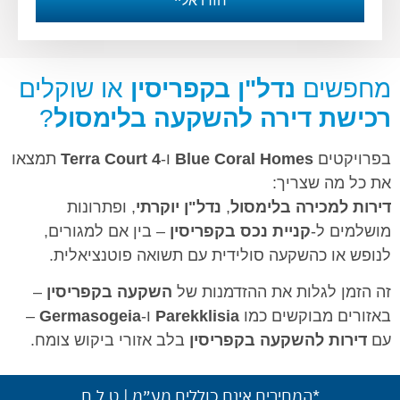
חזרו אליי
מחפשים
נדל"ן בקפריסין
או שוקלים
רכישת דירה להשקעה בלימסול
?
בפרויקטים
Blue Coral Homes
ו-
Terra Court 4
תמצאו
את כל מה שצריך:
דירות למכירה בלימסול
,
נדל"ן יוקרתי
, ופתרונות
מושלמים ל-
קניית נכס בקפריסין
– בין אם למגורים,
לנופש או כהשקעה סולידית עם תשואה פוטנציאלית.
זה הזמן לגלות את ההזדמנות של
השקעה בקפריסין
–
באזורים מבוקשים כמו
Parekklisia
ו-
Germasogeia
–
עם
דירות להשקעה בקפריסין
בלב אזורי ביקוש צומח.
*המחירים אינם כוללים מע״מ | ט.ל.ח