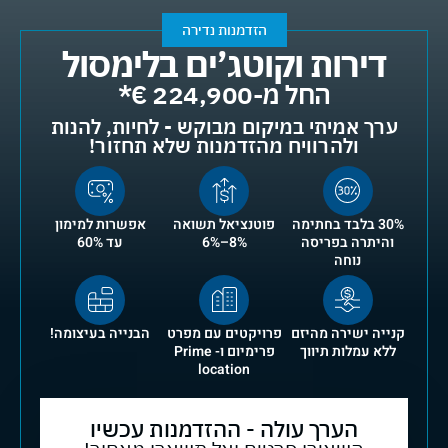
הזדמנות נדירה
דירות וקוטג’ים בלימסול
החל מ-224,900 €*
ערך אמיתי במיקום מבוקש - לחיות, להנות
ולהרוויח מהזדמנות שלא תחזור!
30% בלבד בחתימה
פוטנציאל תשואה
אפשרות למימון
והיתרה בפריסה
8%–6%
עד 60%
נוחה
קנייה ישירה מהיזם
פרויקטים עם מפרט
הבנייה בעיצומה!
ללא עמלות תיווך
פרימיום ו- Prime
location
הערך עולה - ההזדמנות עכשיו