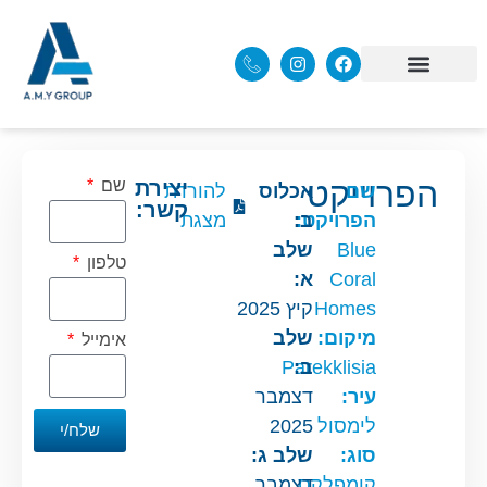
הפרוייקט
יצירת
שם
שם
אכלוס
להורדת
קשר:
הפרויקט:
ב:
מצגת
Blue
שלב
טלפון
Coral
א:
Homes
קיץ 2025
מיקום:
שלב
אימייל
ב:
Parekklisia
עיר:
דצמבר
לימסול
2025
שלח/י
סוג:
שלב ג:
קומפלקס
דצמבר