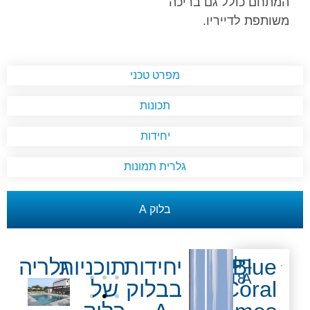
המתחם כולל גם בריכה
משותפת לדייריו.
מפרט טכני
תכונות
יחידות
גלרית תמונות
בלוק A
Blue
בלוק:
יחידות:
יחידות
תוכניות
גלריה
18
A
Coral
בבלוק
של