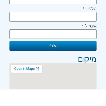
טלפון
אימייל
שלח/י
מיקום