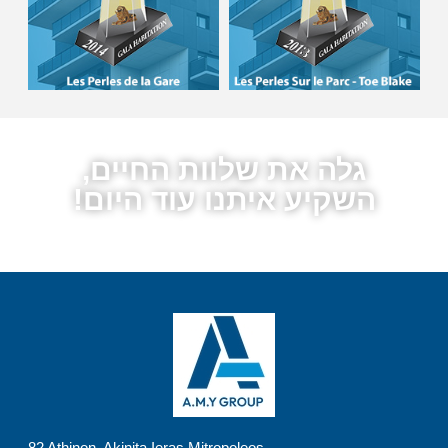
גלה את שלוות החיים,
השקיע איתנו עוד היום!
82 Athinon, Akinita Ieras Mitropoleos